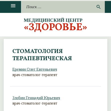
П
menu
П
search
р
о
о
и
п
МЕДИЦИНСКИЙ ЦЕНТР
с
«ЗДОРОВЬЕ»
у
к
с
:
т
и
т
СТОМАТОЛОГИЯ
ь
ТЕРАПЕВТИЧЕСКАЯ
Еремин Олег Евгеньевич
врач-стоматолог-терапевт
Злобин Геннадий Юрьевич
врач-стоматолог-терапевт