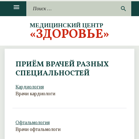
П
menu
П
search
р
о
о
и
п
МЕДИЦИНСКИЙ ЦЕНТР
с
«ЗДОРОВЬЕ»
у
к
с
:
т
и
т
ПРИЁМ ВРАЧЕЙ РАЗНЫХ
ь
СПЕЦИАЛЬНОСТЕЙ
Кардиология
Врачи кардиологи
Офтальмология
Врачи офтальмологи