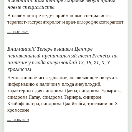
В медицинском центре здоровье ведут приём
новые специалисты
В нашем центре ведут приём новые специалисты:
терапевт-гастроэнтеролог и врач-иглорефлексотерапевт
15.03.2023
Внимание!!! Теперь в нашем Центре
неинвазивный пренатальный тест Prenetix на
наличие у плода анеуплоидий 13, 18, 21, X, Y
хромосом
Неинвазивное исследование, позволяющее получить
информацию о наличии у плода анеуплодий,
характерных для синдрома Дауна, синдрома Эдвардса,
синдрома Патау, синдрома Тернера, синдром
Клайнфельтера, синдрома Джейкобса, трисомии по Х-
хромосоме
03.06.2019