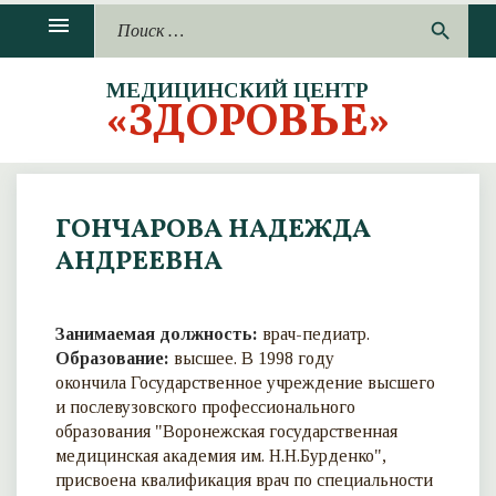
П
menu
П
search
р
о
о
и
п
МЕДИЦИНСКИЙ ЦЕНТР
с
«ЗДОРОВЬЕ»
у
к
с
:
т
и
т
ГОНЧАРОВА НАДЕЖДА
ь
АНДРЕЕВНА
Занимаемая должность:
врач-педиатр.
Образование:
высшее. В 1998 году
окончила Государственное учреждение высшего
и послевузовского профессионального
образования "Воронежская государственная
медицинская академия им. Н.Н.Бурденко",
присвоена квалификация врач по специальности